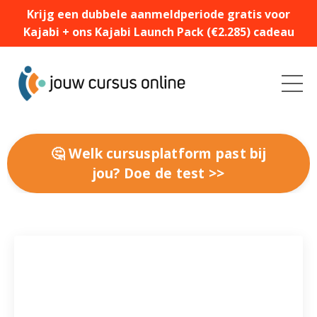
Krijg een dubbele aanmeldperiode gratis voor
Kajabi + ons Kajabi Launch Pack (€2.285) cadeau
🤔 Welk cursusplatform past bij
jou? Doe de test >>